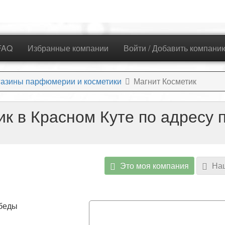
FAQ
Избранные компании
Войти / Добавить компани
азины парфюмерии и косметики
Магнит Косметик
к в Красном Куте по адресу 
Это моя компания
Наш
обеды