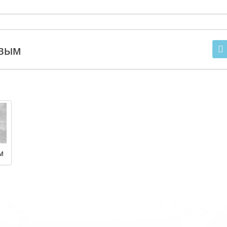
рвым
м