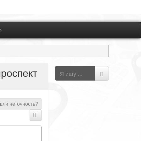
ю
проспект
ли неточность?